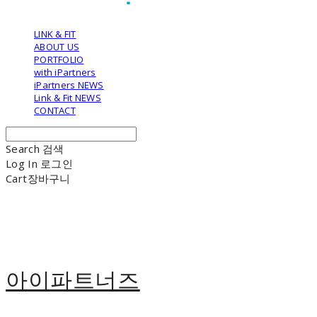
LINK & FIT
ABOUT US
PORTFOLIO
with iPartners
iPartners NEWS
Link & Fit NEWS
CONTACT
Search
검색
Log In
로그인
Cart
장바구니
아이파트너즈