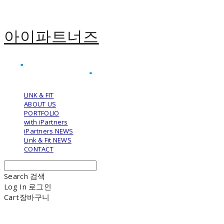
아이파트너즈
LINK & FIT
ABOUT US
PORTFOLIO
with iPartners
iPartners NEWS
Link & Fit NEWS
CONTACT
Search
검색
Log In
로그인
Cart
장바구니