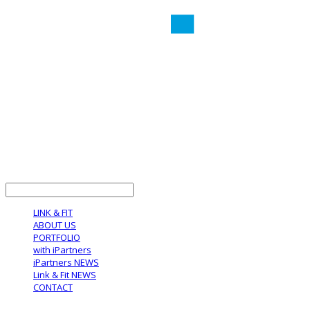
LOG IN
로그인
LINK & FIT
ABOUT US
PORTFOLIO
with iPartners
iPartners NEWS
Link & Fit NEWS
CONTACT