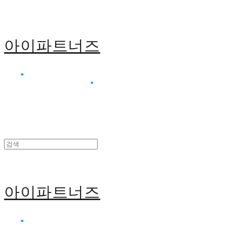
아이파트너즈
아이파트너즈