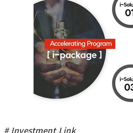
# Investment Link